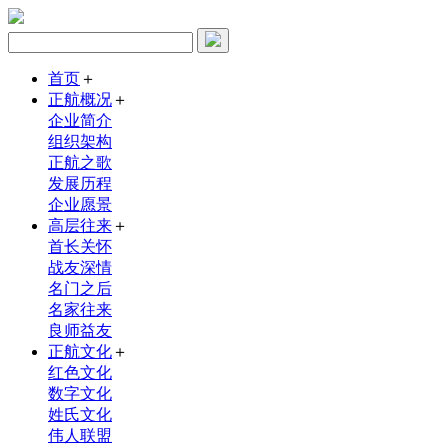
首页
＋
正航概况
＋
企业简介
组织架构
正航之歌
发展历程
企业愿景
高层往来
＋
首长关怀
战友深情
名门之后
名家往来
良师益友
正航文化
＋
红色文化
数字文化
姓氏文化
伟人联盟