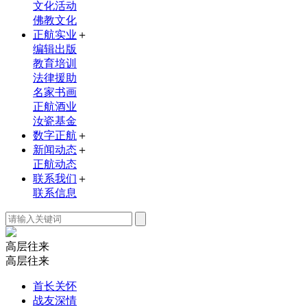
文化活动
佛教文化
正航实业
＋
编辑出版
教育培训
法律援助
名家书画
正航酒业
汝瓷基金
数字正航
＋
新闻动态
＋
正航动态
联系我们
＋
联系信息
高层
往来
高层往来
首长关怀
战友深情