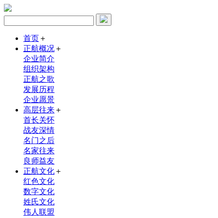
首页
＋
正航概况
＋
企业简介
组织架构
正航之歌
发展历程
企业愿景
高层往来
＋
首长关怀
战友深情
名门之后
名家往来
良师益友
正航文化
＋
红色文化
数字文化
姓氏文化
伟人联盟