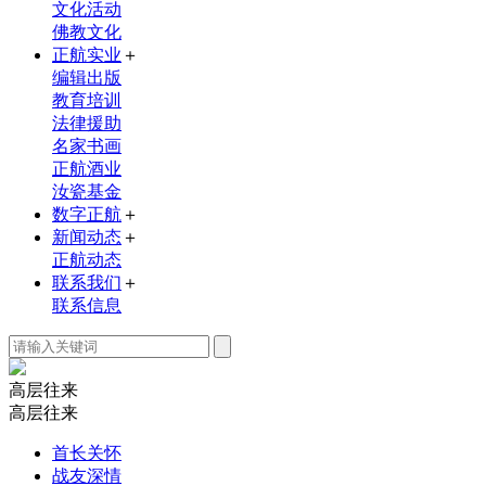
文化活动
佛教文化
正航实业
＋
编辑出版
教育培训
法律援助
名家书画
正航酒业
汝瓷基金
数字正航
＋
新闻动态
＋
正航动态
联系我们
＋
联系信息
高层
往来
高层往来
首长关怀
战友深情