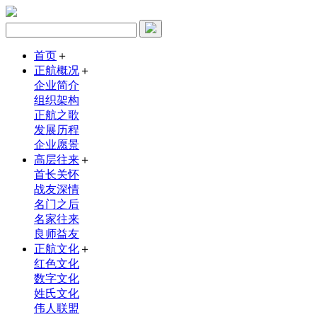
首页
＋
正航概况
＋
企业简介
组织架构
正航之歌
发展历程
企业愿景
高层往来
＋
首长关怀
战友深情
名门之后
名家往来
良师益友
正航文化
＋
红色文化
数字文化
姓氏文化
伟人联盟