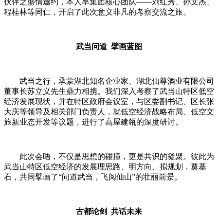
伙伴之盛情邀约，本人
率集团核心团队——刘红秀、孙文杰、
程桂林等同仁，开启了此次意义非凡的考察交流之旅。
武当问道
擘画蓝图
武当之行，承蒙湖北知名企业家、湖北仙尊酒业有限公司
董事长苏立义先生鼎力相携。我们深入考察了武当山特区低空
经济发展现状，并在特区政府会议室，与区委副书记、区长张
大庆等领导及相关部门负责人，就低空经济战略布局、低空文
旅新业态开发等议题，进行了高屋建瓴的深度研讨。
此次会晤，不仅是思想的碰撞，更是共识的凝聚。彼此
为
武当山特区低空经济的发展理思路、明方向、拟规划，奠基
石，共同擘画了“问道武当，飞阅仙山”的壮丽前景。
古
都论剑
共话未来